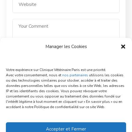
Manager les Cookies
Save my name, email, and website in this browser
Votre expérience sur Clinique Vétérinaire Paris est une priorité.
for the next time I comment.
Avec votre consentement, nous et
nos partenaires
utilisons les cookies
ou des technologies similaires pour stocker, accéder à et traiter des
données personnelles telles que vos visites à ce site Web, les adresses
POST COMMENT
IP et les identifiants des cookies. Vous pouvez révoquer votre
consentement ou vous opposer au traitement des données fondé sur
l'intérêt légitime à tout moment en cliquant sur « En savoir plus » ou en
accédant à notre Politique de confidentialité sur ce site Web.
Accepter et Fermer