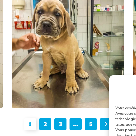
Votre expérie
Avec votre 
technologies
1
2
3
…
5
telles que v
Vous pouvez
données fond