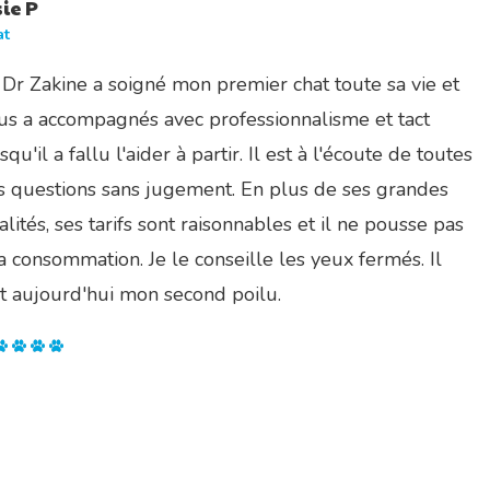
sie P
Lo
at
Ch
 Dr Zakine a soigné mon premier chat toute sa vie et
Je
us a accompagnés avec professionnalisme et tact
s'
squ'il a fallu l'aider à partir. Il est à l'écoute de toutes
d'
s questions sans jugement. En plus de ses grandes
alités, ses tarifs sont raisonnables et il ne pousse pas
la consommation. Je le conseille les yeux fermés. Il
it aujourd'hui mon second poilu.