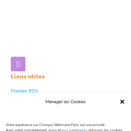
01 48 05 23 23
Prise de Rendez-vous
Notre adresse
100 Bd Richard-Lenoir, 75011 Paris
Liens utiles
Prendre RDV
La Clinique
Manager les Cookies
Itiniéraire
Nos Tarifs
Votre expérience sur Clinique Vétérinaire Paris est une priorité.
La Boutique
Avec votre consentement, nous et
nos partenaires
utilisons les cookies