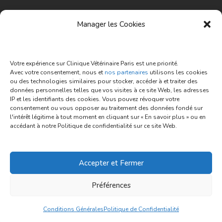
Horaires Hours
Manager les Cookies
9h – 12h / 15h-18h
Votre expérience sur Clinique Vétérinaire Paris est une priorité.
Lundi - Vendredi:
Avec votre consentement, nous et
nos partenaires
utilisons les cookies
ou des technologies similaires pour stocker, accéder à et traiter des
9h – 12h
Samedi:
données personnelles telles que vos visites à ce site Web, les adresses
IP et les identifiants des cookies. Vous pouvez révoquer votre
consentement ou vous opposer au traitement des données fondé sur
l'intérêt légitime à tout moment en cliquant sur « En savoir plus » ou en
accédant à notre Politique de confidentialité sur ce site Web.
Conditions générales
Politique de confidentialité
Accepter et Fermer
Copyright © 2023 Clinique Vétérinaire Bastille-
Préférences
République by
ActionWeb
.
Tous Droits Réservés.
Conditions Générales
Politique de Confidentialité