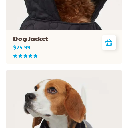
Dog Jacket
$
75.99
Rated
5.00
out
of 5