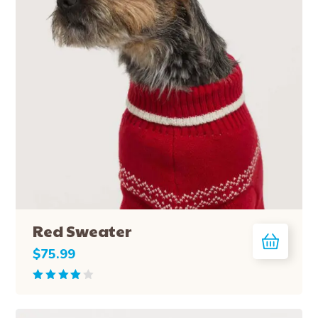
Red Sweater
$
75.99
Rated
4.00
out of