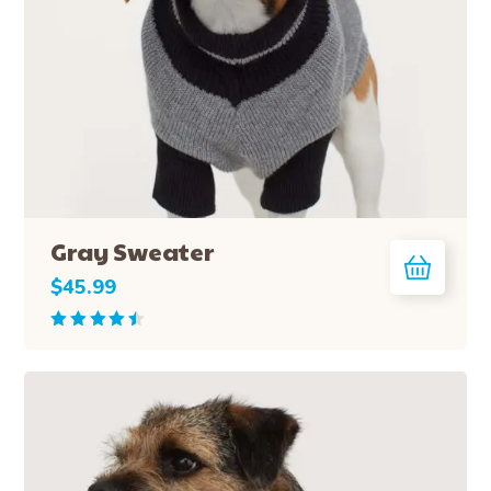
Gray Sweater
$
45.99
Rated
4.50
out
of 5